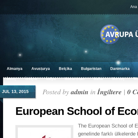
Ana 
Almanya
Avusturya
Belçika
Bulgaristan
Danimarka
İsveç
İsviçre
İtalya
Macaristan
Malta
Norveç
R
Posted by
admin
in
İngiltere
|
0 C
JUL 13, 2015
European School of Ec
The European School of 
genelinde farklı ülkelerde